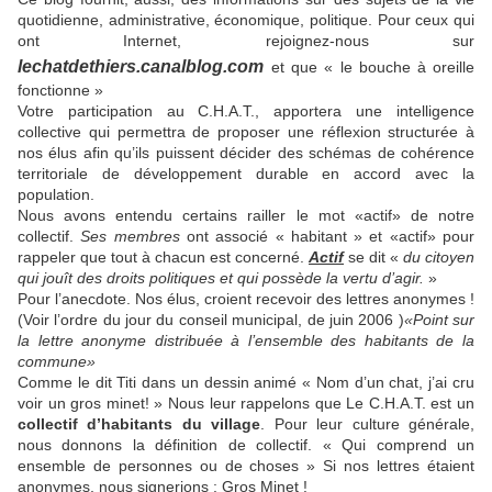
quotidienne, administrative, économique, politique. Pour ceux qui
ont Internet, rejoignez-nous sur
lechatdethiers.canalblog.com
et que « le bouche à oreille
fonctionne »
Votre participation au C.H.A.T., apportera une intelligence
collective qui permettra de proposer une réflexion structurée à
nos élus afin qu’ils puissent décider des schémas de cohérence
territoriale de développement durable en accord avec la
population.
Nous avons entendu certains railler le mot «actif» de notre
collectif.
Ses membres
ont associé « habitant »
et «actif» pour
rappeler que tout à chacun est concerné.
Actif
se dit «
du citoyen
qui jouît des droits politiques et qui possède la vertu d’agir.
»
Pour l’anecdote. Nos élus, croient recevoir des lettres anonymes !
(Voir l’ordre du jour du conseil municipal, de juin 2006 )
«Point sur
la lettre anonyme distribuée à l’ensemble des habitants de la
commune»
Comme le dit Titi dans un dessin animé « Nom d’un chat, j’ai cru
voir un gros minet! » Nous leur rappelons que Le C.H.A.T. est un
collectif d’habitants du village
. Pour leur culture générale,
nous donnons la définition de collectif. « Qui comprend un
ensemble de personnes ou de choses » Si nos lettres étaient
anonymes, nous signerions : Gros Minet !