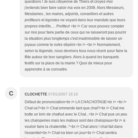
questions ! Je suis citoyenne de Thiers et croyez-moi
j'entends bien faire valoir ma voix en 2008. Alors Messieurs,
Mesdames , les maires, adjoints, conseillers et autres
profiteurs et égoistes ne voyant dans leur mandats que leurs
propres interêts..... Profitez! <br /> Car vous pouvez compter
sur moi pour faire partie de ceux qui ne laisseront pas pourrir
la situation plus longtemps c'est inadmissible de laisser un
joyaux comme le notre dépérir.<br /> <br /> Normalement,
selon la légende, nous devrions tous nous réunir pour faire la
fête autour de bon sangliers. Alors à quand les banquets
festifs sur la place de la mairie ? Quoi de mieux pour
apprendre à se connaitre.
C
CLOCHETTE
07/01/2007 16:16
Défaut de prononciation<br /> LA CHACHOTAGE<br /> <br />
Chat va?<br /> Chat emmerde tant que chat?<br /> Chat me
botte un brin de chathut avec le Chat...<br /> Chat pue un peu
les chaloperies mais les matous sont des chalopiaux<br /> à
vouloir faire la chatemitte..*<br /> Chat alors ! chat fait dans
l'essentiel<br /> Chat ira bien un jour<br /> Chat sentira