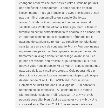
changent, ces terres ne sont pas les votres ! vous ne pourrez
pas empêcher le changement, la seule solution c'est de
l'accompagner, mais ça il faut le faire avec intelligence et non
pas par intêret personnel! ce qui semble être le cas
aujourd'hui !<br /> Pourquoi un petit centre commercial
s'installe-t-il à Pontarmé et non à Thiers, pourtant le fameux
furoncle du centre permettrait de faire beaucoup de chose.<br
/> Pourquoi sommes-nous constamment dérangés par le
passage de camions se rendant au circuit de mortefontaine
sans jamais en avoir de contrepartie ?<br /> Pourquoi ne pas
organiser des petits marchés typiques ce qui permettrait de
tranformer un village dortoir en un village vivant.<br /> Les
jeunes ont raisons, rien n'est fait aujourd'hui pour eux. Que
pouvez-vous nous proposer Mr Le Maire! l'espace ne manque
pas, parc de jeux, circuit velo cross, ... Cela pourrait-être un
des points à aborder lors vos conseils municipaux plutôt que
de discuter de :"LA LETTRE ANONYME !"<br /> <br />
Comment se fait t'il que dans un village de 1000 habitants
personne ne se connaisse ? Au contraire, tout le monde
s'ignore hostensiblement ! Si j'avais su ! ...<br /> <br /> Je
pourrais vous citer bien d'autres exemples.<br /> <br /> Une
chose est sure, Merci au C.H.A.T de soulever toutes ces