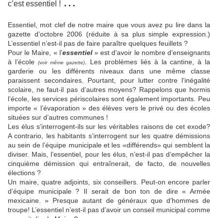
…
c’est essentiel !
Essentiel, mot clef de notre maire que vous avez pu lire dans la
gazette d’octobre 2006 (réduite à sa plus simple expression.)
L’essentiel n’est-il pas de faire paraître quelques feuillets ?
Pour le Maire, « l’
essentiel
»
est d’avoir le nombre d’enseignants
à l’école
. Les problèmes liés à la cantine, à la
(voir même gazette)
garderie ou les différents niveaux dans une même classe
paraissent secondaires. Pourtant, pour lutter contre l’inégalité
scolaire, ne faut-il pas d’autres moyens? Rappelons que hormis
l’école, les services périscolaires sont également importants. Peu
importe « l’évaporation » des élèves vers le privé ou des écoles
situées sur d’autres communes !
Les élus s’interrogent-ils sur les véritables raisons de cet exode?
A contrario, les habitants s’interrogent sur les quatre démissions
au sein de l’équipe municipale et les «différends» qui semblent la
diviser. Mais, l’essentiel, pour les élus, n’est-il pas d’empêcher la
cinquième démission qui entraînerait, de facto, de nouvelles
élections ?
Un maire, quatre adjoints, six conseillers. Peut-on encore parler
d’équipe municipale ? Il serait de bon ton de dire « Armée
mexicaine. » Presque autant de généraux que d’hommes de
troupe! L’essentiel n’est-il pas d’avoir un conseil municipal comme