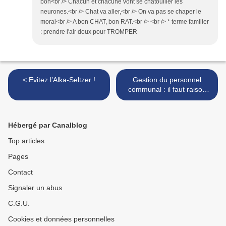
bon<br /> Chacun et chacune vont se chatouiller les
neurones.<br /> Chat va aller,<br /> On va pas se chaper le
moral<br /> A bon CHAT, bon RAT.<br /> <br /> * terme familier
: prendre l'air doux pour TROMPER
< Evitez l’Alka-Seltzer !
Gestion du personnel
communal : il faut raison
garder ! >
Hébergé par Canalblog
Top articles
Pages
Contact
Signaler un abus
C.G.U.
Cookies et données personnelles