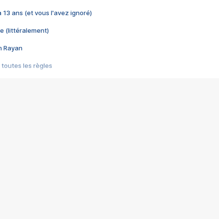
 a 13 ans (et vous l'avez ignoré)
e (littéralement)
im Rayan
 toutes les règles
s les jeux vidéo
us choquant de Rockstar ? - Le scandale BULLY
e plus moche de Steam
du RÊVE tourne au CAUCHEMAR
pendant 8 heures
it… à tort
umiliés par un jeu vidéo
ire - Final Fantasy 8