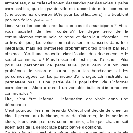
entreprises, que celles-ci soient desservies par des voies à peine
carrossables, que le gaz de ville soit absent de notre commune
(une économie d’environ 50% pour les utilisateurs), ne troublent
pas nos édiles.
(
Voir le blog.
)
Lisez-vous les comptes rendus des conseils municipaux ? Etes-
vous satisfait de leur contenu? Le degré zéro de la
communication communale se retrouve dans leur rédaction. Les
ordres du jour, les votes nominatifs sont retranscrits dans leur
intégralité, mais les synthèses proprement dites brillent par leur
absence. Y-a-il une nouvelle classification des documents « le
secret communal » ! Mais l’essentiel n’est-il pas d’afficher ! Pitié
pour les personnes de petite taille, pour ceux qui ont des
problèmes de vision et surtout pour les handicapés et les
personnes âgées, car les panneaux d’affichages administratifs ne
permettent pas, à une partie de la population, de s’informer
correctement. Alors à quand un véritable bulletin d’informations
communales ?
Lire, c’est être informé. L’information est vitale dans une
démocratie.
C’est pourquoi, les membres du Collectif ont décidé de créer un
blog. Il permet aux habitants, outre de s’informer, de donner leurs
idées, leurs avis par des commentaires, afin que chacun soit
agent actif de la démocratie participative d’opinions.
Ce blog fournit, aussi, des informations sur des sujets de la vie