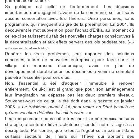
pourrait dire le Maire ?
Sa politique est celle de l’enfermement. Les décisions
importantes qui engagent l’avenir de la commune, se font sans
aucune concertation avec les Thiérois. Onze personnes, sans
programme, qui naviguent au gré de la préemption. En 2004, Ils
découvrent le mot subvention pour l’achat d’Erika, au moment où
celles-ci se tarissent du fait des nouvelles charges consécutives à
la décentralisation et aux effets pervers des lois budgétaires. (
voir
notre dossier fiscal sur le blog
)
Repérer les vrais problèmes, leur apporter des solutions
concrètes, attirer de nouvelles entreprises pour faire sortir le
village du marasme économique, avoir un plan de
développement durable pour les décennies à venir ne semblent
pas être l’essentiel pour ces élus.
Non, l’essentiel a été d’acquérir l’immeuble à rénover
entièrement. Celui-ci est si grand que pour son aménagement
leur imagination ne dépasse pas les deux premiers niveaux.
Souvenez-vous de ce qui a été écrit dans la gazette de janvier
2005.
« Le troisième quant à lui, peut rester en l’état jusqu’à ce
qu’une vocation définitive lui soit trouvée…»
Leur mégalomanie nous coûte très cher. L’armée mexicaine sans
stratégie, atteinte de fièvre acheteuse, conduit notre village à sa
décrépitude. Par contre, que le tout à l’égout soit inexistant dans
certains secteurs de Thiers sur Thève qui abritent des