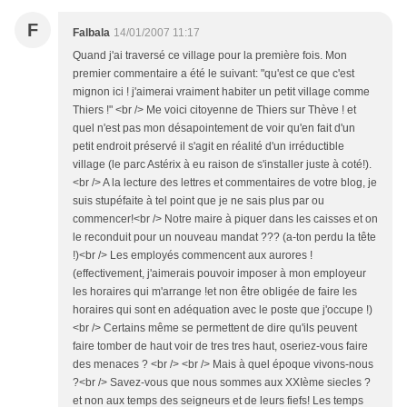
F
Falbala
14/01/2007 11:17
Quand j'ai traversé ce village pour la première fois. Mon
premier commentaire a été le suivant: "qu'est ce que c'est
mignon ici ! j'aimerai vraiment habiter un petit village comme
Thiers !" <br /> Me voici citoyenne de Thiers sur Thève ! et
quel n'est pas mon désapointement de voir qu'en fait d'un
petit endroit préservé il s'agit en réalité d'un irréductible
village (le parc Astérix à eu raison de s'installer juste à coté!).
<br /> A la lecture des lettres et commentaires de votre blog, je
suis stupéfaite à tel point que je ne sais plus par ou
commencer!<br /> Notre maire à piquer dans les caisses et on
le reconduit pour un nouveau mandat ??? (a-ton perdu la tête
!)<br /> Les employés commencent aux aurores !
(effectivement, j'aimerais pouvoir imposer à mon employeur
les horaires qui m'arrange !et non être obligée de faire les
horaires qui sont en adéquation avec le poste que j'occupe !)
<br /> Certains même se permettent de dire qu'ils peuvent
faire tomber de haut voir de tres tres haut, oseriez-vous faire
des menaces ? <br /> <br /> Mais à quel époque vivons-nous
?<br /> Savez-vous que nous sommes aux XXIème siecles ?
et non aux temps des seigneurs et de leurs fiefs! Les temps