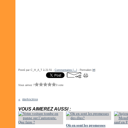
Posté par C_H_A_T à 21:51 -
Commentaires [
…
]
- Permalien [
#
]
Vous aimez ?
0 vote
motocross
VOUS AIMEREZ AUSSI :
Où en sont les promesses