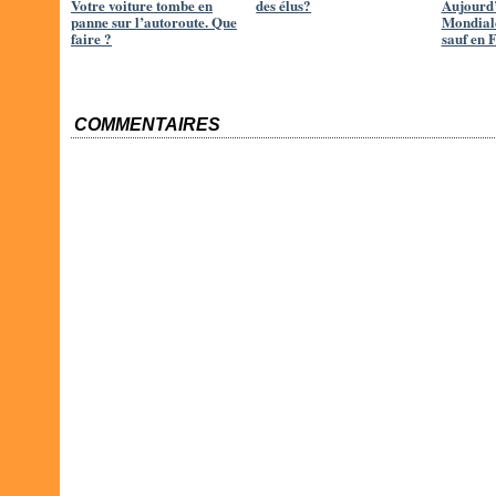
Votre voiture tombe en
des élus?
Aujourd’
panne sur l’autoroute. Que
Mondiale
faire ?
sauf en 
COMMENTAIRES