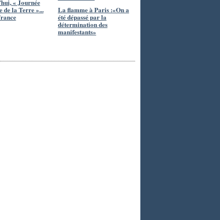
hui, « Journée
 de la Terre »...
La flamme à Paris :«On a
France
été dépassé par la
détermination des
manifestants»