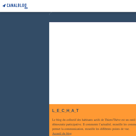
L_E_C_H_A_T
Le blog du collectif des habitants actifs de Thiers/Thève est un outil
démocratie participative. Il commente l’actualité, recueille les comme
permet la communication, recueille les différents points de vue.
Accueil du blog