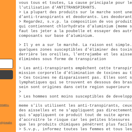
vous tous et toutes, La cause principale pour le
l'utilisation d'ANTITRANSPIRANTS.
> La plupart des produits sur le marche sont une
d'anti-transpirants et deodorants. Les deodorant
> Regardez, s.v.p. la composition de vos produi
qui contiennent chlorhydrate d'aluminium (meme s
faut les jeter a la poubelle et essayer des autr
composants sur base d'aluminium.
> Il y en a sur le marché. La raison est simple.
quelques zones susceptibles d'éliminer des toxin
derrière les oreilles, l'entrejambe et les aisse
éliminées sous forme de transpiration
> Les anti-transpirants empêchent cette transpir
mission corporelle d'élimination de toxines au t
> Ces toxines ne disparaissent pas. Elles sont s
lymphatiques qui se trouvent en dessous des bra
sein sont origines dans cette region superieure 
>
> Les hommes sont moins susceptibles de developp
estants»
meme s'ils utilisent les anti-transpirants, ceux
des aisselles et ne s'appliquent pas directemen
qui s'appliquent ce produit tout de suite apres 
d'accroïtre le risque car les petites blessures 
 régionales
que les produits chimiques pénétrent plus facile
> S.v.p., informez toutes les femmes et tous les