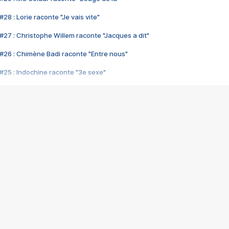
28 : Lorie raconte "Je vais vite"
#27 : Christophe Willem raconte "Jacques a dit"
#26 : Chimène Badi raconte "Entre nous"
#25 : Indochine raconte "3e sexe"
#24 : Zaho raconte "C'est chelou"
#23 : Patrick Bruel raconte "Au café des délices"
#22 : Kyo raconte "Le chemin"
#21 : Nolwenn Leroy raconte "Cassé"
#20 : Patrick Hernandez raconte "Born to be alive"
#19 : Lorie raconte "Près de moi"
#18 : Michael Jones raconte "A nos actes manqués" (avec Jean-Jacque
#17 : Khaled raconte "Aïcha"