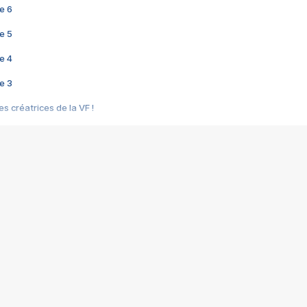
e 6
e 5
e 4
e 3
s créatrices de la VF !
e 2
e 1
e Mektoub My Love arrive enfin ! Rencontre avec Shaïn Boumedine et Sal
i : après Toni en famille
elle réalise le bouleversant Dites lui que je l'aime
ais ! Rencontre autour de Vie privée de Rebecca Zlotowski
 de Marguerite, Grave... Rencontre avec Ella Rumpf
 Les Rêveurs, un film intime sur la santé mentale