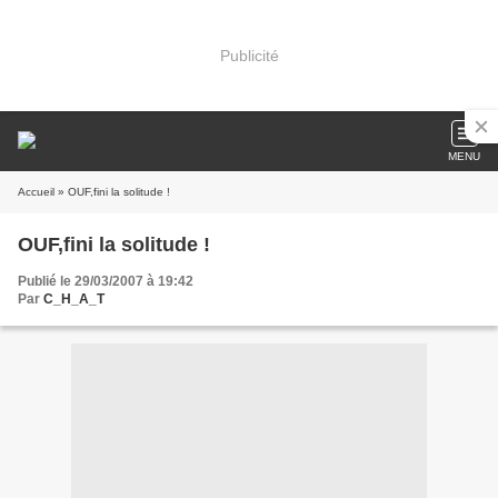
Publicité
MENU
Accueil
» OUF,fini la solitude !
OUF,fini la solitude !
Publié le 29/03/2007 à 19:42
Par
C_H_A_T