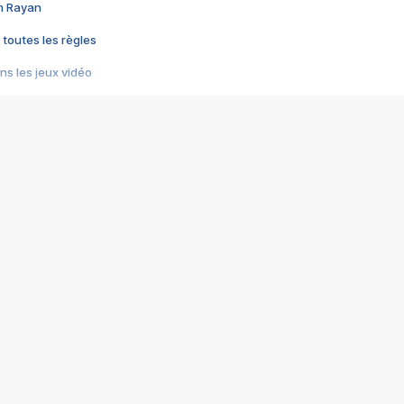
im Rayan
 toutes les règles
s les jeux vidéo
us choquant de Rockstar ? - Le scandale BULLY
e plus moche de Steam
du RÊVE tourne au CAUCHEMAR
pendant 8 heures
it… à tort
umiliés par un jeu vidéo
ire - Final Fantasy 8
ti un empire - Age of Empires
story DOFUS
tard, il crée l'un des pires jeux de tous les temps, MindsEye.