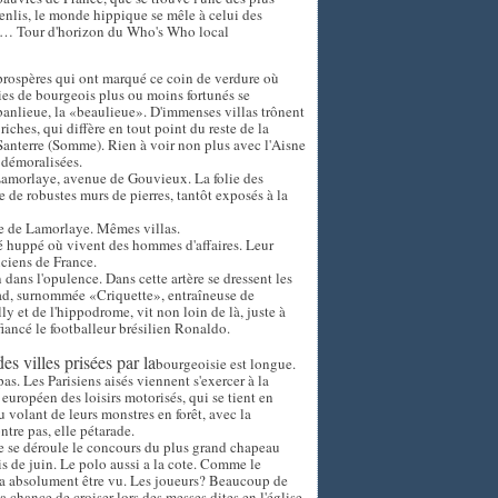
enlis, le monde hippique se mêle à celui des
es…
Tour d'horizon du Who's Who local
prospères qui ont marqué ce coin de verdure où
ies de bourgeois plus ou moins fortunés se
a banlieue, la «beaulieue». D'immenses villas trônent
riches, qui diffère en tout point du reste de la
 Santerre (Somme). Rien à voir non plus avec l'Aisne
s démoralisées.
. Lamorlaye, avenue de Gouvieux. La folie des
e de robustes murs de pierres, tantôt exposés à la
e de Lamorlaye. Mêmes villas.
é huppé où vivent des hommes d'affaires. Leur
nciens de France.
dans l'opulence. Dans cette artère se dressent les
ad, surnommée «Criquette», entraîneuse de
 et de l'hippodrome, vit non loin de là, juste à
fiancé le footballeur brésilien Ronaldo.
es villes prisées par la
bourgeoisie est longue.
as. Les Parisiens aisés viennent s'exercer à la
uropéen des loisirs motorisés, qui se tient en
u volant de leurs monstres en forêt, avec la
ntre pas, elle pétarade.
e se déroule le concours du plus grand chapeau
 de juin. Le polo aussi a la cote. Comme le
dra absolument être vu. Les joueurs? Beaucoup de
 chance de croiser lors des messes dites en l'église