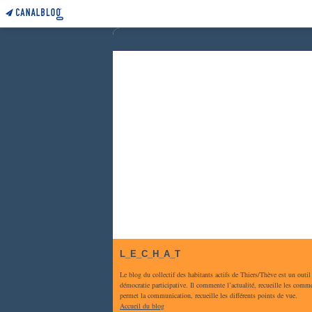
L_E_C_H_A_T
Le blog du collectif des habitants actifs de Thiers/Thève est un outil
démocratie participative. Il commente l’actualité, recueille les comme
permet la communication, recueille les différents points de vue.
Accueil du blog