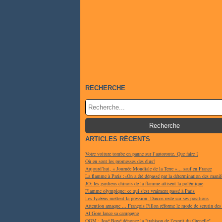
RECHERCHE
ARTICLES RÉCENTS
Votre voiture tombe en panne sur l’autoroute. Que faire ?
Où en sont les promesses des élus?
Aujourd’hui, « Journée Mondiale de la Terre »... sauf en France
La flamme à Paris :«On a été dépassé par la détermination des manif
JO: les gardiens chinois de la flamme attisent la polémique
Flamme olympique: ce qui s'est vraiment passé à Paris
Les lycéens mettent la pression, Darcos reste sur ses positions
Attention arnaque ... François Fillon réforme le mode de scrutin des
Al Gore lance sa campagne
OGM : José Bové dénonce la "trahison de l’esprit du Grenelle"