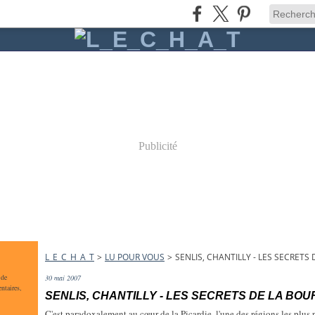
Publicité
L_E_C_H_A_T
>
LU POUR VOUS
>
SENLIS, CHANTILLY - LES SECRETS
 de
30 mai 2007
ntaires,
SENLIS, CHANTILLY - LES SECRETS DE LA BOU
C'est paradoxalement au cœur de la Picardie, l'une des régions les plus 