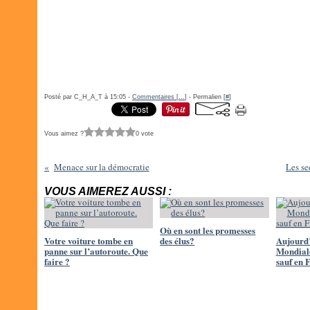
Posté par C_H_A_T à 15:05 -
Commentaires [
…
]
- Permalien [
#
]
Vous aimez ?
0 vote
Menace sur la démocratie
Les se
VOUS AIMEREZ AUSSI :
Où en sont les promesses
Votre voiture tombe en
des élus?
Aujourd’
panne sur l’autoroute. Que
Mondiale
faire ?
sauf en 