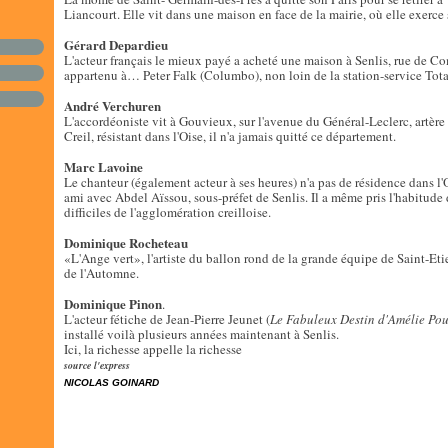
Liancourt. Elle vit dans une maison en face de la mairie, où elle exerce
Gérard Depardieu
L'acteur français le mieux payé a acheté une maison à Senlis, rue de 
appartenu à… Peter Falk (Columbo), non loin de la station-service Tota
André Verchuren
L'accordéoniste vit à Gouvieux, sur l'avenue du Général-Leclerc, artère
Creil, résistant dans l'Oise, il n'a jamais quitté ce département.
Marc Lavoine
Le chanteur (également acteur à ses heures) n'a pas de résidence dans l'O
ami avec Abdel Aïssou, sous-préfet de Senlis. Il a même pris l'habitude 
difficiles de l'agglomération creilloise.
Dominique Rocheteau
«L'Ange vert», l'artiste du ballon rond de la grande équipe de Saint-Eti
de l'Automne.
Dominique Pinon
.
L'acteur fétiche de Jean-Pierre Jeunet (
Le Fabuleux Destin d'Amélie Pou
installé voilà plusieurs années maintenant à Senlis.
Ici, la richesse appelle la richesse
source l'express
NICOLAS GOINARD