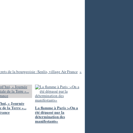
crets de la bourgeoisie :Senlis, village Air France
hui, « Journée
 de la Terre »...
La flamme à Paris :«On a
France
été dépassé par la
détermination des
manifestants»