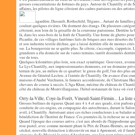
grosses concentrations de fortunes du pays. Autour de Chantilly et de S
affaires, les pilotes de ligne côtoient des cadres parisiens ou des artist
agardère, Dassault, Rothschild, Trigano...
Autant de familles 
coulent quelques rivières. Où dorment des étangs. Où plusieurs catégor
côtoient, non loin de la grisaille de la couronne parisienne. Derrière l
là, dans les sous-bois de la forêt de Chantilly. Une forme de ghetto pour 
Picardie, de ces villages fantômes faits de briques aux rues désertes du
et son industrie textile déchue, qui a laissé derrière elle de mornes cité
sse. La bourgeoisie ne se quitte plus. Se côtoie, s'accouple, s'apprécie
grandeurs a élu domicile sur de vastes terrains, tantôt dissimulés derrièr
vue de tous.
Quelques kilomètres plus loin, son exact symétrique: Gouvieux, avenu
Le Lys-Chantilly, aux impressionnantes demeures, est un domaine priv
terrain de jeu, au milieu de ce quartier: le green du golf, l'un des plus a
Avenue du Général-Leclerc, à l'entrée de Chantilly. On avance d'un cran 
maisons d'André Verchuren, le fameux accordéoniste, de Christiane He
chevaux de course à succès. L'Aga Khan, mécène du château de Chantilly
côté du château de Montvillargenne, l'hôtel-restaurant de luxe où s'est 
Orry-la-Ville, Coye-la-Forêt, Vineuil-Saint-Firmin... La liste d
Grosses berlines de rigueur. Quant aux 4 x 4 et aux quads, n'en parlons p
conduite de ces engins, en compagnie des autochtones, durant le Salon e
avril, à Chantilly. Autorisant ainsi ces riches conducteurs à se balader a
bénédiction de l'Institut de France. Ces journées-là, la richesse ne se mo
Quand l'époque des courses arrive, c'est aux abords de l'hippodrome qu
rose pastel, avec comme moment phare le Prix de Diane-Hermès, au mois
cricket, nouvelle distraction à découvrir en mai à Apremont, où il fau
citoyens de Sa Majesté la reine d'Angleterre, que l'on peut même avoir la