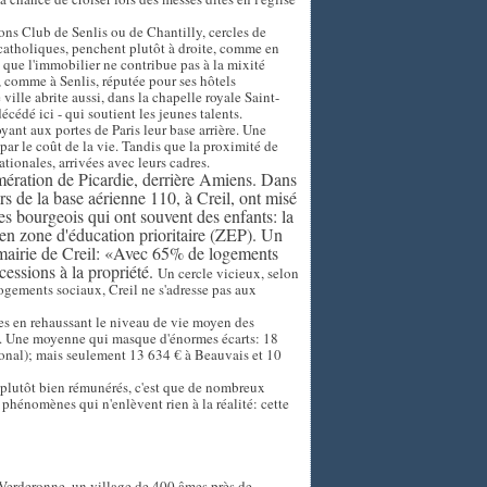
ons Club de Senlis ou de Chantilly, cercles de
s catholiques, penchent plutôt à droite, comme en
 que l'immobilier ne contribue pas à la mixité
, comme à Senlis, réputée pour ses hôtels
ville abrite aussi, dans la chapelle royale Saint-
édé ici - qui soutient les jeunes talents.
oyant aux portes de Paris leur base arrière. Une
par le coût de la vie. Tandis que la proximité de
tionales, arrivées avec leurs cadres.
mération de Picardie, derrière Amiens. Dans
s de la base aérienne 110, à Creil, ont misé
ces bourgeois qui ont souvent des enfants: la
s en zone d'éducation prioritaire (ZEP). Un
mairie de Creil: «Avec 65% de logements
ccessions à la propriété.
Un cercle vicieux, selon
gements sociaux, Creil ne s'adresse pas aux
ales en rehaussant le niveau de vie moyen des
(1). Une moyenne qui masque d'énormes écarts: 18
ional); mais seulement 13 634 € à Beauvais et 10
nt plutôt bien rémunérés, c'est que de nombreux
x phénomènes qui n'enlèvent rien à la réalité: cette
 Verderonne, un village de 400 âmes près de