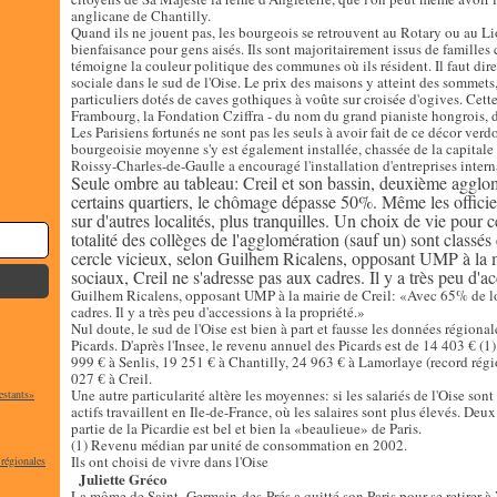
anglicane de Chantilly.
Quand ils ne jouent pas, les bourgeois se retrouvent au Rotary ou au Li
bienfaisance pour gens aisés. Ils sont majoritairement issus de famille
témoigne la couleur politique des communes où ils résident. Il faut dire
sociale dans le sud de l'Oise. Le prix des maisons y atteint des sommets
particuliers dotés de caves gothiques à voûte sur croisée d'ogives. Cette 
Frambourg, la Fondation Cziffra - du nom du grand pianiste hongrois, déc
Les Parisiens fortunés ne sont pas les seuls à avoir fait de ce décor verd
bourgeoisie moyenne s'y est également installée, chassée de la capitale 
Roissy-Charles-de-Gaulle a encouragé l'installation d'entreprises interna
Seule ombre au tableau: Creil et son bassin, deuxième agglo
certains quartiers, le chômage dépasse 50%. Même les officier
sur d'autres localités, plus tranquilles. Un choix de vie pour 
totalité des collèges de l'agglomération (sauf un) sont classé
cercle vicieux, selon Guilhem Ricalens, opposant UMP à la 
sociaux, Creil ne s'adresse pas aux cadres. Il y a très peu d'a
Guilhem Ricalens, opposant UMP à la mairie de Creil: «Avec 65% de lo
cadres. Il y a très peu d'accessions à la propriété.»
Nul doute, le sud de l'Oise est bien à part et fausse les données région
Picards. D'après l'Insee, le revenu annuel des Picards est de 14 403 € 
999 € à Senlis, 19 251 € à Chantilly, 24 963 € à Lamorlaye (record rég
027 € à Creil.
Une autre particularité altère les moyennes: si les salariés de l'Oise so
estants»
actifs travaillent en Ile-de-France, où les salaires sont plus élevés. Deu
partie de la Picardie est bel et bien la «beaulieue» de Paris.
(1) Revenu médian par unité de consommation en 2002.
Ils ont choisi de vivre dans l'Oise
 régionales
Juliette Gréco
La môme de Saint- Germain-des-Prés a quitté son Paris pour se retirer à