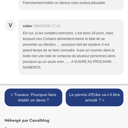
Franchement risible ce silence mais surtout pitoyable.
V
valou
19/02/2008 17:14
EH oui ,si les comptes sont bons, c est dans 19 jours, mais
toujours rien.Certains dementent meme le faite de se
presenter au élection ..... pourquoi tant de mystere; il est
grand temps de se faire connaitre .A par un courrier dans la
boite rien une liste se compose de plusieur personnes alors
pourquoi qu un seule nom ....... A SUIVRE AU PROCHAIN
NUMEROS
< Travaux: Pourquoi faire
Le permis d'Erika va-t-il être
établir un devis ?
annulé ? >
Hébergé par Canalblog