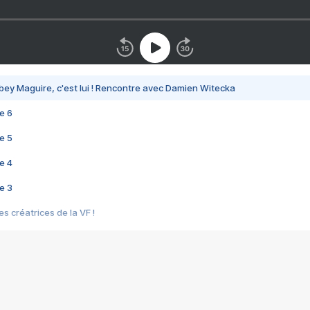
bey Maguire, c'est lui ! Rencontre avec Damien Witecka
e 6
e 5
e 4
e 3
s créatrices de la VF !
e 2
e 1
e Mektoub My Love arrive enfin ! Rencontre avec Shaïn Boumedine et Sal