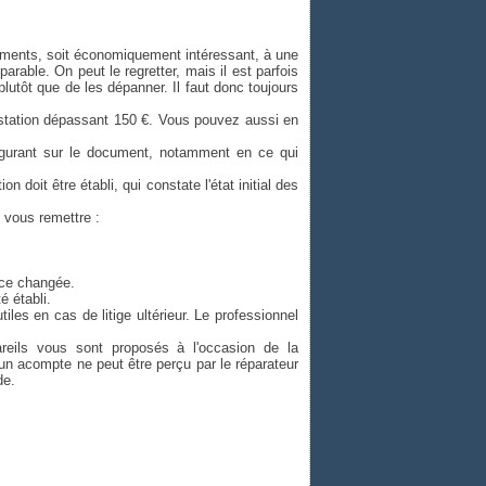
pements, soit économiquement intéressant, à une
arable. On peut le regretter, mais il est parfois
lutôt que de les dépanner. Il faut donc toujours
restation dépassant 150 €. Vous pouvez aussi en
igurant sur le document, notamment en ce qui
 doit être établi, qui constate l'état initial des
t vous remettre :
èce changée.
é établi.
les en cas de litige ultérieur. Le professionnel
reils vous sont proposés à l'occasion de la
cun acompte ne peut être perçu par le réparateur
de.