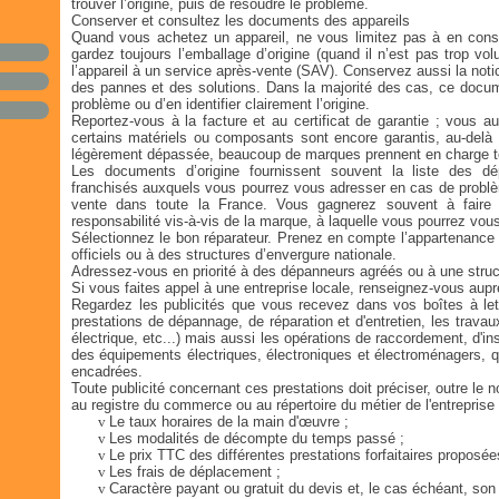
trouver l’origine, puis de résoudre le problème.
Conserver et consultez les documents des appareils
Quand vous achetez un appareil, ne vous limitez pas à en conserv
gardez toujours l’emballage d’origine (quand il n’est pas trop v
l’appareil à un service après-vente (SAV). Conservez aussi la notice
des pannes et des solutions. Dans la majorité des cas, ce doc
problème ou d’en identifier clairement l’origine.
Reportez-vous à la facture et au certificat de garantie ; vous a
certains matériels ou composants sont encore garantis, au-delà 
légèrement dépassée, beaucoup de marques prennent en charge tout
Les documents d’origine fournissent souvent la liste des dép
franchisés auxquels vous pourrez vous adresser en cas de probl
vente dans toute la France. Vous gagnerez souvent à faire 
responsabilité vis-à-vis de la marque, à laquelle vous pourrez vous
Sélectionnez le bon réparateur. Prenez en compte l’appartenanc
officiels ou à des structures d’envergure nationale.
Adressez-vous en priorité à des dépanneurs agréés ou à une struc
Si vous faites appel à une entreprise locale, renseignez-vous aupr
Regardez les publicités que vous recevez dans vos boîtes à let
prestations de dépannage, de réparation et d'entretien, les travaux
électrique, etc...) mais aussi les opérations de raccordement, d'inst
des équipements électriques, électroniques et électroménagers, qu
encadrées.
Toute publicité concernant ces prestations doit préciser, outre le n
au registre du commerce ou au répertoire du métier de l'entreprise
v
Le taux horaires de la main d'œuvre ;
v
Les modalités de décompte du temps passé ;
v
Le prix TTC des différentes prestations forfaitaires proposée
v
Les frais de déplacement ;
v
Caractère payant ou gratuit du devis et, le cas échéant, son 