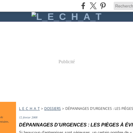
Publicité
L_E_C_H_A_T
>
DOSSIERS
>
DÉPANNAGES D’URGENCES : LES PIÈGES
 de
12 février 2008
ntaires,
DÉPANNAGES D’URGENCES : LES PIÈGES À ÉV
Si beaucoup d’entreprises sont sérieuses, un certain nombre de «