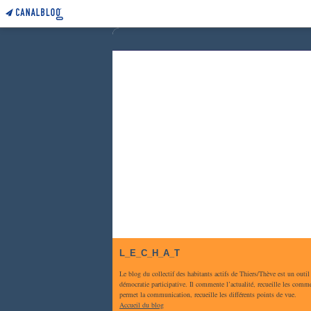
L_E_C_H_A_T
Le blog du collectif des habitants actifs de Thiers/Thève est un outil
démocratie participative. Il commente l’actualité, recueille les comme
permet la communication, recueille les différents points de vue.
Accueil du blog