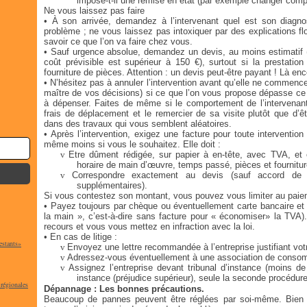
impose-t-il une remise en état (par exemple changer compl
Ne vous laissez pas faire
• À son arrivée, demandez à l’intervenant quel est son diagnos
problème ; ne vous laissez pas intoxiquer par des explications fl
savoir ce que l’on va faire chez vous.
• Sauf urgence absolue, demandez un devis, au moins estimatif (c’
coût prévisible est supérieur à 150 €), surtout si la prestation
fourniture de pièces. Attention : un devis peut-être payant ! Là e
• N’hésitez pas à annuler l’intervention avant qu’elle ne commenc
maître de vos décisions) si ce que l’on vous propose dépasse c
à dépenser. Faites de même si le comportement de l’intervenan
frais de déplacement et le remercier de sa visite plutôt que d’ê
dans des travaux qui vous semblent aléatoires.
• Après l’intervention, exigez une facture pour toute interventi
même moins si vous le souhaitez. Elle doit :
v
Etre dûment rédigée, sur papier à en-tête, avec TVA, et e
horaire de main d’œuvre, temps passé, pièces et fournitu
v
Correspondre exactement au devis (sauf accord de 
supplémentaires).
Si vous contestez son montant, vous pouvez vous limiter au pai
• Payez toujours par chèque ou éventuellement carte bancaire et 
la main », c’est-à-dire sans facture pour « économiser» la TVA)
recours et vous vous mettez en infraction avec la loi.
• En cas de litige :
estants»
v
Envoyez une lettre recommandée à l’entreprise justifiant vot
v
Adressez-vous éventuellement à une association de conso
v
Assignez l’entreprise devant tribunal d’instance (moins de
instance (préjudice supérieur), seule la seconde procédur
 régionales
Dépannage : Les bonnes précautions.
Beaucoup de pannes peuvent être réglées par soi-même. Bien