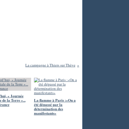
La campagne à Thiers sur Thève
hui, « Journée
 de la Terre »...
La flamme à Paris :«On a
France
été dépassé par la
détermination des
manifestants»