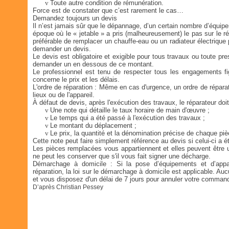
v
Toute autre condition de rémunération.
Force est de constater que c’est rarement le cas…
Demandez toujours un devis
Il n’est jamais sûr que le dépannage, d’un certain nombre d’équi
époque où le « jetable » a pris (malheureusement) le pas sur le rép
préférable de remplacer un chauffe-eau ou un radiateur électrique p
demander un devis.
Le devis est obligatoire et exigible pour tous travaux ou toute p
demander un en dessous de ce montant.
Le professionnel est tenu de respecter tous les engagements f
concerne le prix et les délais.
L'ordre de réparation : Même en cas d'urgence, un ordre de réparation
lieux ou de l'appareil.
À défaut de devis, après l'exécution des travaux, le réparateur doi
v
Une note qui détaille le taux horaire de main d'œuvre ;
v
Le temps qui a été passé à l'exécution des travaux ;
v
Le montant du déplacement ;
v
Le prix, la quantité et la dénomination précise de chaque pi
Cette note peut faire simplement référence au devis si celui-ci a ét
Les pièces remplacées vous appartiennent et elles peuvent être uti
ne peut les conserver que s'il vous fait signer une décharge.
Démarchage à domicile : Si la pose d’équipements et d’appa
réparation, la loi sur le démarchage à domicile est applicable. Au
et vous disposez d'un délai de 7 jours pour annuler votre comman
D’après Christian Pessey