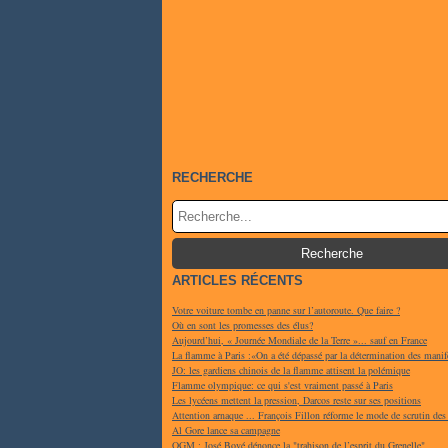
RECHERCHE
ARTICLES RÉCENTS
Votre voiture tombe en panne sur l’autoroute. Que faire ?
Où en sont les promesses des élus?
Aujourd’hui, « Journée Mondiale de la Terre »... sauf en France
La flamme à Paris :«On a été dépassé par la détermination des manif
JO: les gardiens chinois de la flamme attisent la polémique
Flamme olympique: ce qui s'est vraiment passé à Paris
Les lycéens mettent la pression, Darcos reste sur ses positions
Attention arnaque ... François Fillon réforme le mode de scrutin des
Al Gore lance sa campagne
OGM : José Bové dénonce la "trahison de l’esprit du Grenelle"