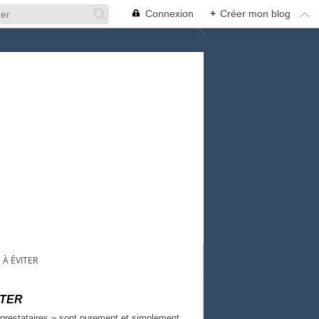
Connexion
+
Créer mon blog
 À ÉVITER
ITER
 prestataires » sont purement et simplement