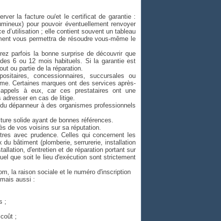
er la facture ou/et le certificat de garantie :
olumineux) pour pouvoir éventuellement renvoyer
 d’utilisation ; elle contient souvent un tableau
ument vous permettra de résoudre vous-même le
urez parfois la bonne surprise de découvrir que
des 6 ou 12 mois habituels. Si la garantie est
 ou partie de la réparation.
ositaires, concessionnaires, succursales ou
ème. Certaines marques ont des services après-
appels à eux, car ces prestataires ont une
 adresser en cas de litige.
e du dépanneur à des organismes professionnels
ture solide ayant de bonnes références.
ès de vos voisins sur sa réputation.
tres avec prudence. Celles qui concernent les
 du bâtiment (plomberie, serrurerie, installation
allation, d'entretien et de réparation portant sur
el que soit le lieu d'exécution sont strictement
om, la raison sociale et le numéro d'inscription
 mais aussi :
s ;
coût ;