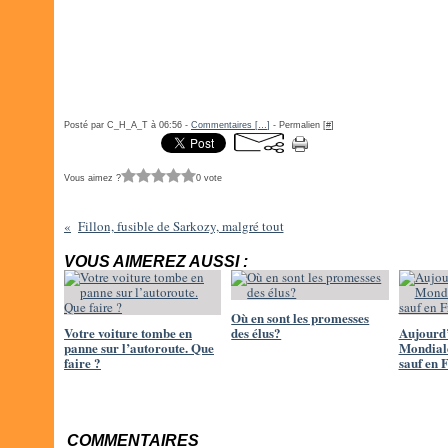
Posté par C_H_A_T à 06:56 -
Commentaires [
…
]
- Permalien [
#
]
Vous aimez ?
0 vote
Fillon, fusible de Sarkozy, malgré tout
VOUS AIMEREZ AUSSI :
Où en sont les promesses
Votre voiture tombe en
des élus?
Aujourd’
panne sur l’autoroute. Que
Mondiale
faire ?
sauf en 
COMMENTAIRES