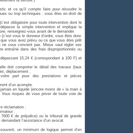
ètement la serrure.)
tic et ce qu’il compte faire pour résoudre le
oues ou trop techniques : vous êtes en droit de
est obligatoire pour toute intervention dont le
 dépasse la simple intervention et implique la
ncore, renseignez-vous avant de le demander.
e (c’est vous le donneur d’ordre, vous êtes donc
e que vous avez prévu ou ce que vous êtes prêt
t ne vous convient pas. Mieux vaut régler ses
tre entraîné dans des frais disproportionnés ou
on dépassant 15,24 € (correspondant à 100 F) et
lle doit comporter le détail des travaux (taux
res, déplacement ;
votre part pour des prestations et pièces
ement d’un acompte.
jamais en liquide (encore moins de « la main à
. Vous risquez de vous priver de toute voie de
re réclamation ;
mmateur ;
 7600 € de préjudice) ou le tribunal de grande
e demandant l’assistance d’un avocat.
 souvent, un minimum de logique permet d’en