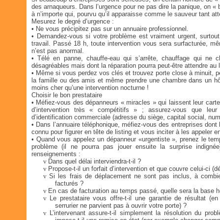
des arnaqueurs. Dans l’urgence pour ne pas dire la panique, on « b
à n’importe qui, pourvu qu’il apparaisse comme le sauveur tant at
Mesurez le degré d’urgence :
• Ne vous précipitez pas sur un annuaire professionnel.
• Demandez-vous si votre problème est vraiment urgent, surtout
travail. Passé 18 h, toute intervention vous sera surfacturée, m
n’est pas anormal.
• Télé en panne, chauffe-eau qui s’arrête, chauffage qui ne ch
désagréables mais dont la réparation pourra peut-être attendre au
• Même si vous perdez vos clés et trouvez porte close à minuit, pe
la famille ou des amis et même prendre une chambre dans un hôt
moins cher qu’une intervention nocturne !
Choisir le bon prestataire
• Méfiez-vous des dépanneurs « miracles » qui laissent leur carte
d’intervention très « compétitifs » ; assurez-vous que leur 
d’identification commerciale (adresse du siège, capital social, n
• Dans l’annuaire téléphonique, méfiez-vous des entreprises dont
connu pour figurer en tête de listing et vous inciter à les appeler en
• Quand vous appelez un dépanneur «urgentiste », prenez le temps
problème (il ne pourra pas jouer ensuite la surprise indign
renseignements :
v
Dans quel délai interviendra-t-il ?
v
Propose-t-il un forfait d’intervention et que couvre celui-ci 
v
Si les frais de déplacement ne sont pas inclus, à combie
facturés ?
v
En cas de facturation au temps passé, quelle sera la base ho
v
Le prestataire vous offre-t-il une garantie de résultat (en
serrurier ne parvient pas à ouvrir votre porte) ?
v
L’intervenant assure-t-il simplement la résolution du pro