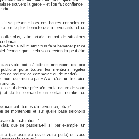
aisse souvent la garde » et l’on fait confiance
tendu.
 s’il se présente hors des heures normales de
ême par le plus honnête des intervenants, et ce
auffe plus, vitre brisée, autant de situations
 lendemain.
ut-être vaut-il mieux vous faire héberger par de
el économique : cela vous reviendra peut-être
 dans votre boîte à lettre et annoncent des prix
publicité porte toutes les mentions légales
uméro de registre de commerce ou de métier).
 le nom commence par « A » ; c’est un truc bien
 priorité.
 de lui décrire précisément la nature de votre
ée) et de lui demander un certain nombre de
(déplacement, temps d’intervention, etc.)?
n se montent-ils et sur quelle base seront-ils
raire de facturation ?
 clair, que se passera-t-il si, par exemple, un
blème (par exemple ouvrir votre porte) ou vous