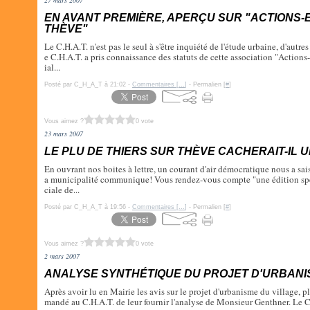
27 mars 2007
EN AVANT PREMIÈRE, APERÇU SUR "ACTIONS
THÈVE"
Le C.H.A.T. n'est pas le seul à s'être inquiété de l'étude urbaine, d'autre
e C.H.A.T. a pris connaissance des statuts de cette association "Action
ial...
Posté par C_H_A_T à 21:02 -
Commentaires [
…
]
- Permalien [
#
]
Vous aimez ?
0 vote
23 mars 2007
LE PLU DE THIERS SUR THÈVE CACHERAIT-IL 
En ouvrant nos boites à lettre, un courant d'air démocratique nous a saisi
a municipalité communique! Vous rendez-vous compte "une édition spé
ciale de...
Posté par C_H_A_T à 19:56 -
Commentaires [
…
]
- Permalien [
#
]
Vous aimez ?
0 vote
2 mars 2007
ANALYSE SYNTHÉTIQUE DU PROJET D'URBANI
Après avoir lu en Mairie les avis sur le projet d'urbanisme du village, p
mandé au C.H.A.T. de leur fournir l'analyse de Monsieur Genthner. Le C.H