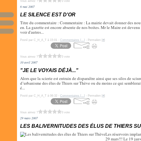
Vous aimez ?
0 vote
6 mai 2007
LE SILENCE EST D'OR
Titre du commentaire : Commentaire : La mairie devait donner des nouv
en. La gazette est encore absente de nos boites. Mr le Maire est devenu 
voir d'autres...
Posté par C_H_A_T à 15:01 -
Commentaires [
…
]
- Permalien [
#
]
Vous aimez ?
0 vote
10 avril 2007
"JE LE VOYAIS DÉJÀ..."
Alors que la scierie est entrain de disparaître ainsi que ses silos de sciure
d’urbanisme des élus de Thiers sur Thève ou du moins ce qui semblerait
é...
Posté par C_H_A_T à 06:32 -
Commentaires [
…
]
- Permalien [
#
]
Vous aimez ?
0 vote
29 mars 2007
LES BALIVERNITUDES DES ÉLUS DE THIERS S
Les réservoirs implan
29 mars!!! Le 19 janv