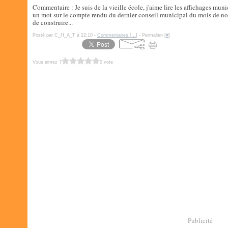
Commentaire : Je suis de la vieille école, j'aime lire les affichages mun
un mot sur le compte rendu du dernier conseil municipal du mois de n
de construire...
Posté par C_H_A_T à 22:10 -
Commentaires [
…
]
- Permalien [
#
]
Vous aimez ?
0 vote
Publicité