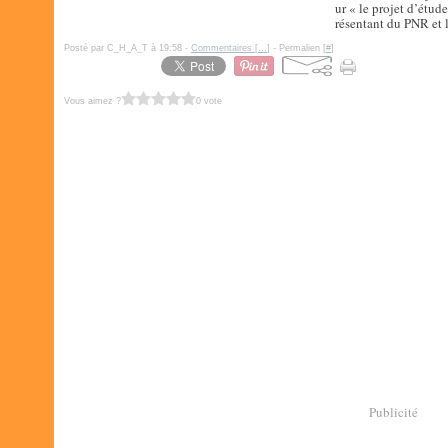
ur « le projet d’étud
résentant du PNR et le
Posté par C_H_A_T à 19:58 -
Commentaires [
…
]
- Permalien [
#
]
Vous aimez ?
0 vote
Publicité