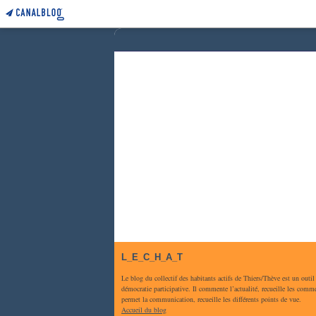
L_E_C_H_A_T
Le blog du collectif des habitants actifs de Thiers/Thève est un outil
démocratie participative. Il commente l’actualité, recueille les comme
permet la communication, recueille les différents points de vue.
Accueil du blog