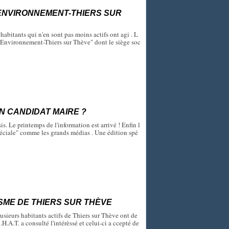
-ENVIRONNEMENT-THIERS SUR
s habitants qui n'en sont pas moins actifs ont agi . L
s-Environnement-Thiers sur Thève" dont le siège soc
UN CANDIDAT MAIRE ?
s. Le printemps de l'information est arrivé ! Enfin l
ciale" comme les grands médias . Une édition spé
SME DE THIERS SUR THÈVE
lusieurs habitants actifs de Thiers sur Thève ont de
.A.T. a consulté l'intérèssé et celui-ci a ccepté de