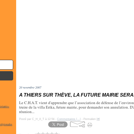
20 novembre 2007
A THIERS SUR THÈVE, LA FUTURE MAIRIE SERA
Le C.H.A.T. vient d'apprendre que l’association de défense de l’enviro
estants»
truire de la villa Erika, future mairie, pour demander son annulation. D'
réunion...
Posté par C_H_A_T à 12:54 -
Commentaires [
…
]
- Permalien [
#
]
 régionales