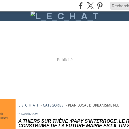
Publicité
L_E_C_H_A_T
>
CATEGORIES
>
PLAN LOCAL D'URBANISME PLU
 de
7 décembre 2007
ntaires,
A THIERS SUR THÈVE :PAPY S'INTERROGE, LE
CONSTRUIRE DE LA FUTURE MAIRIE EST-IL U