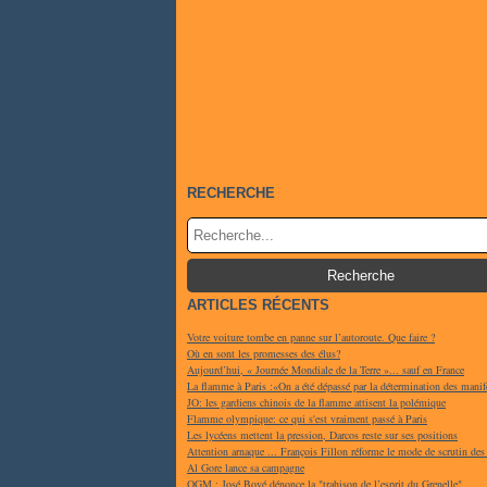
RECHERCHE
ARTICLES RÉCENTS
Votre voiture tombe en panne sur l’autoroute. Que faire ?
Où en sont les promesses des élus?
Aujourd’hui, « Journée Mondiale de la Terre »... sauf en France
La flamme à Paris :«On a été dépassé par la détermination des manif
JO: les gardiens chinois de la flamme attisent la polémique
Flamme olympique: ce qui s'est vraiment passé à Paris
Les lycéens mettent la pression, Darcos reste sur ses positions
Attention arnaque ... François Fillon réforme le mode de scrutin des
Al Gore lance sa campagne
OGM : José Bové dénonce la "trahison de l’esprit du Grenelle"