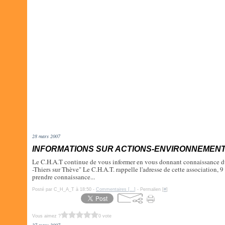
28 mars 2007
INFORMATIONS SUR ACTIONS-ENVIRONNEMENT
Le C.H.A.T continue de vous informer en vous donnant connaissance d
-Thiers sur Thève" Le C.H.A.T. rappelle l'adresse de cette association,
prendre connaissance...
Posté par C_H_A_T à 18:50 -
Commentaires [
…
]
- Permalien [
#
]
Vous aimez ?
0 vote