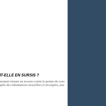
IT-ELLE EN SURSIS ?
nnement intente un recours contre le permis de cons
après des informations recueillies et recoupées, une