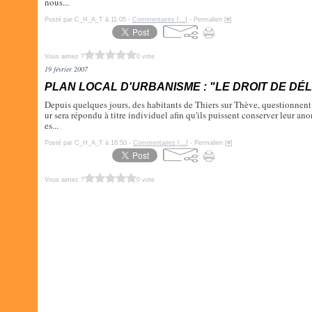
nous...
Posté par C_H_A_T à 11:05 -
Commentaires [
…
]
- Permalien [
#
]
Vous aimez ?
0 vote
19 février 2007
PLAN LOCAL D'URBANISME : "LE DROIT DE DÉ
Depuis quelques jours, des habitants de Thiers sur Thève, questionnent 
ur sera répondu à titre individuel afin qu'ils puissent conserver leur an
es...
Posté par C_H_A_T à 16:50 -
Commentaires [
…
]
- Permalien [
#
]
Vous aimez ?
0 vote